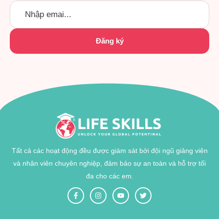
Tất cả các hoạt động đều được giám sát bởi đội ngũ giảng viên
và nhân viên chuyên nghiệp, đảm bảo sự an toàn và hỗ trợ tối
đa cho các em.